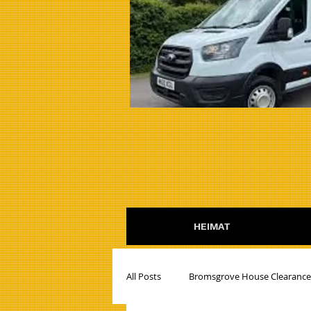
HEIMAT
All Posts
Bromsgrove House Clearanc