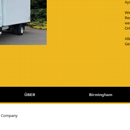
Ay
Wi
Re
wen
Ort
Al
Ge
ÜBER
Birmingham
e Company