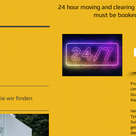
24 hour moving and clearing 
must be booked
Pr
Um
Du
e wir finden
Rä
Ne
Ty
Su
ge
de