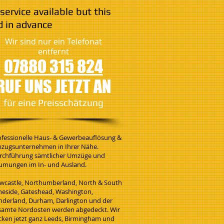
service available but this
 in advance
Wir sind nur ein Telefonat
entfernt
07880 315 824
RUF UNS JETZT AN
​für eine Preisschätzung
ofessionelle Haus- & Gewerbeauflösung &
zugsunternehmen in Ihrer Nähe.
rchführung sämtlicher Umzüge und
umungen im In- und Ausland.
wcastle, Northumberland, North & South
neside, Gateshead, Washington,
nderland, Durham, Darlington und der
samte Nordosten werden abgedeckt. Wir
cken jetzt ganz Leeds, Birmingham und