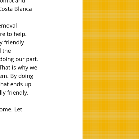
prompt and 
 Costa Blanca 
removal 
e to help. 
 friendly 
 the 
doing our part.
That is why we 
hem. By doing 
that ends up 
y friendly, 
home. Let 