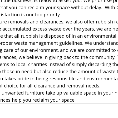
n the business, is ready to assist you. We prioritise 
 that you can reclaim your space without delay.  With
sfaction is our top priority. 
iture removals and clearances, we also offer rubbish 
ve accumulated excess waste over the years, we are her
 that all rubbish is disposed of in an environmentally
proper waste management guidelines. We understand
g care of our environment, and we are committed to 
arances, we believe in giving back to the community. 
tems to local charities instead of simply discarding t
p those in need but also reduce the amount of waste 
am takes pride in being responsible and environmentall
l choice for all clearance and removal needs.
nd unwanted furniture take up valuable space in your 
ances help you reclaim your space