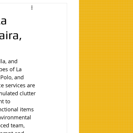
La
aira,
lla, and 
pes of La 
 Polo, and 
e services are 
ulated clutter 
t to 
nctional items 
nvironmental 
nced team, 