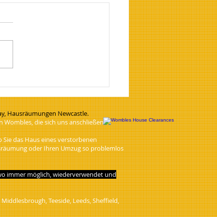
e Clearance In
ingworth, Newcastle, NE12
.
y, Hausräumungen Newcastle.
en Wombles, die sich uns anschließen.
 Sie das Haus eines verstorbenen
ausräumung oder Ihren Umzug so problemlos
d, wo immer möglich, wiederverwendet und
ddlesbrough, Teeside, Leeds, Sheffield,