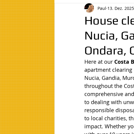
Paul
13. Dez. 2025
House cl
Nucia, Ga
Ondara, O
Here at our 
Costa B
apartment clearing 
Nucia, Gandia, Muro
throughout the Cost
comprehensive and 
to dealing with unw
responsible disposa
to local charities,
impact. Whether you