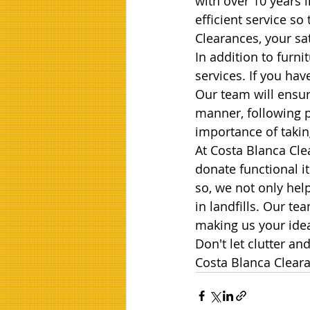
with over 10 years i
efficient service so
Clearances, your sati
In addition to furn
services. If you ha
Our team will ensure
manner, following 
importance of takin
At Costa Blanca Cle
donate functional i
so, we not only hel
in landfills. Our te
making us your idea
Don't let clutter a
Costa Blanca Clear