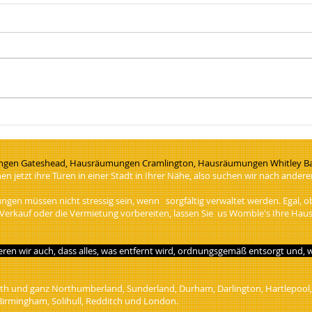
Man With A Van Near Me
Hous
North Tyneside. Wombles
Kill
House Clearance Company
area
gen Gateshead, Hausräumungen Cramlington, Hausräumungen Whitley Ba
 jetzt ihre Türen in einer Stadt in Ihrer Nähe, also suchen wir nach ander
 müssen nicht stressig sein, wenn sorgfältig verwaltet werden. Egal, ob
Verkauf oder die Vermietung vorbereiten, lassen Sie us Womble's Ihre H
ntieren wir auch, dass alles, was entfernt wird, ordnungsgemäß entsorgt un
und ganz Northumberland, Sunderland, Durham, Darlington, Hartlepool, Mi
Birmingham, Solihull, Redditch und London.