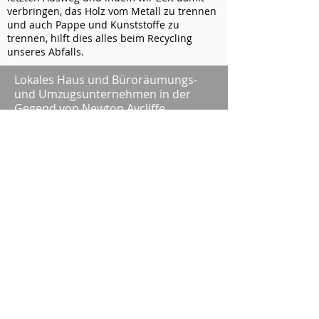
verbringen, das Holz vom Metall zu trennen
und auch Pappe und Kunststoffe zu
trennen, hilft dies alles beim Recycling
unseres Abfalls.
Lokales Haus und Büroräumungs-
und Umzugsunternehmen in der
Gegend von Newton Aycliffe .
All house, office and business
premises removals and clearances
carried out daily in the Newton
Aycliffe area and all the umgebende
Bereiche. Hier bei Wombles räumen
wir bei der Durchführung einer
Grundstücksräumung alles
einschließlich carpets [falls
angewiesen] im Gegensatz zu
anderen
Wohnungsräumungsunternehmen,
da andere Unternehmen einfach
herauspicken, was sie wollen, und es