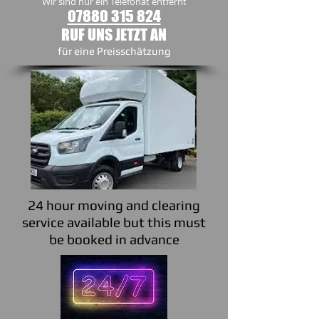
Wir sind nur ein Telefonat entfernt
07880 315 824
RUF UNS JETZT AN
​für eine Preisschätzung
24 hour moving and clearing
service available but this must
be booked in advance