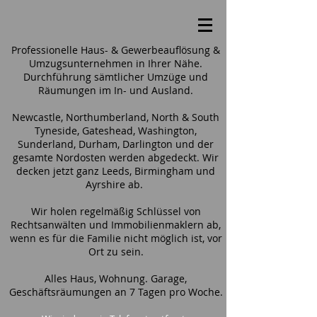
Professionelle Haus- & Gewerbeauflösung &
Umzugsunternehmen in Ihrer Nähe.
Durchführung sämtlicher Umzüge und
Räumungen im In- und Ausland.
Newcastle, Northumberland, North & South
Tyneside, Gateshead, Washington,
Sunderland, Durham, Darlington und der
gesamte Nordosten werden abgedeckt. Wir
decken jetzt ganz Leeds, Birmingham und
Ayrshire ab.
Wir holen regelmäßig Schlüssel von
Rechtsanwälten und Immobilienmaklern ab,
wenn es für die Familie nicht möglich ist, vor
Ort zu sein.
Alles Haus, Wohnung. Garage,
Geschäftsräumungen an 7 Tagen pro Woche.