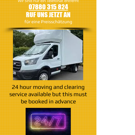
Wir sind nur ein Telefonat entfernt
07880 315 824
RUF UNS JETZT AN
​für eine Preisschätzung
24 hour moving and clearing
service available but this must
be booked in advance