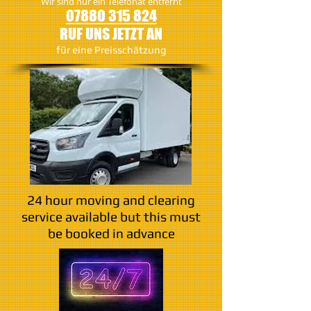
Wir sind nur ein Telefonat entfernt
07880 315 824
RUF UNS JETZT AN
​für eine Preisschätzung
24 hour moving and clearing
service available but this must
be booked in advance