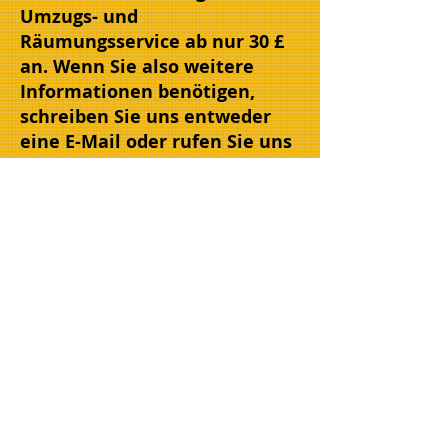
Umzugs- und
Räumungsservice ab nur 30 £
an. Wenn Sie also weitere
Informationen benötigen,
schreiben Sie uns entweder
eine E-Mail oder rufen Sie uns
an.
Alle nicht mehr benötigten
Möbelstücke und allgemeinen
Haushaltsabfälle werden
entfernt/entsorgt und auf den
örtlichen Wertstoffhöfen recycelt.
Wenn Artikel in Ordnung sind,
spenden wir diese an lokale
Wohltätigkeitsorganisationen in