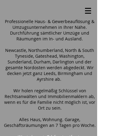
Professionelle Haus- & Gewerbeauflösung &
Umzugsunternehmen in Ihrer Nähe.
Durchführung sämtlicher Umzüge und
Räumungen im In- und Ausland.
Newcastle, Northumberland, North & South
Tyneside, Gateshead, Washington,
Sunderland, Durham, Darlington und der
gesamte Nordosten werden abgedeckt. Wir
decken jetzt ganz Leeds, Birmingham und
Ayrshire ab.
Wir holen regelmäßig Schlüssel von
Rechtsanwälten und Immobilienmaklern ab,
wenn es für die Familie nicht möglich ist, vor
Ort zu sein.
Alles Haus, Wohnung. Garage,
Geschäftsräumungen an 7 Tagen pro Woche.