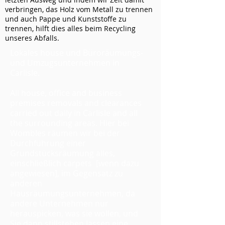
verbringen, das Holz vom Metall zu trennen
und auch Pappe und Kunststoffe zu
trennen, hilft dies alles beim Recycling
unseres Abfalls.
Lokales house und Büroräumungs-
und Umzugsunternehmen in
Carlisle.
All house, office and business
premises removals and clearances
carried out daily in Carlisle and all
the surrounding areas. Hier bei
Wombles räumen wir bei der
Durchführung einer
Grundstücksräumung alles,
einschließlich carpets [wenn dazu
angewiesen], im Gegensatz zu
anderen
Hausräumungsunternehmen, da
andere Unternehmen nur
herauspicken, was sie wollen, und
Sie dann stillstehen lassen eine