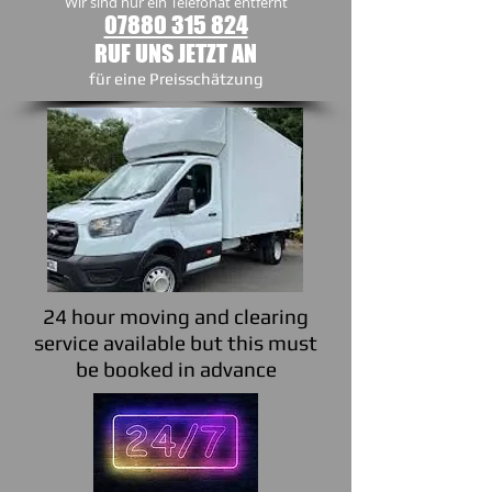
Wir sind nur ein Telefonat entfernt
07880 315 824
RUF UNS JETZT AN
​für eine Preisschätzung
24 hour moving and clearing
service available but this must
be booked in advance